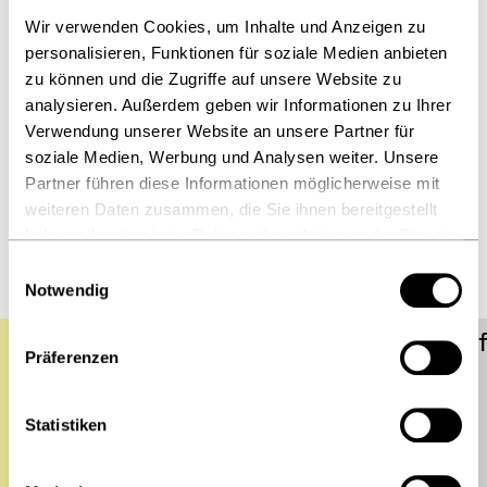
Wir verwenden Cookies, um Inhalte und Anzeigen zu
personalisieren, Funktionen für soziale Medien anbieten
zu können und die Zugriffe auf unsere Website zu
analysieren. Außerdem geben wir Informationen zu Ihrer
Verwendung unserer Website an unsere Partner für
soziale Medien, Werbung und Analysen weiter. Unsere
Partner führen diese Informationen möglicherweise mit
weiteren Daten zusammen, die Sie ihnen bereitgestellt
haben oder die sie im Rahmen Ihrer Nutzung der Dienste
gesammelt haben.
Einwilligungsauswahl
Notwendig
Wann kann ich tanzen?
Wie of
Präferenzen
Statistiken